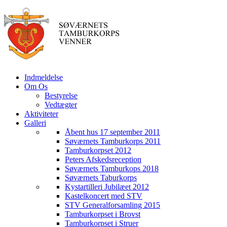
Indmeldelse
Om Os
Bestyrelse
Vedtægter
Aktiviteter
Galleri
Åbent hus 17 september 2011
Søværnets Tamburkorps 2011
Tamburkorpset 2012
Peters Afskedsreception
Søværnets Tamburkops 2018
Søværnets Taburkorps
Kystartilleri Jubilæet 2012
Kastelkoncert med STV
STV Generalforsamling 2015
Tamburkorpset i Brovst
Tamburkorpset i Struer